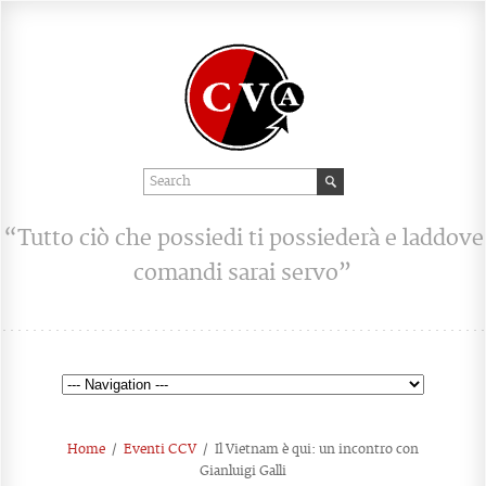
“Tutto ciò che possiedi ti possiederà e laddove
comandi sarai servo”
Home
/
Eventi CCV
/
Il Vietnam è qui: un incontro con
Gianluigi Galli